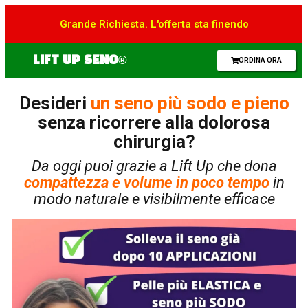
Grande Richiesta. L'offerta sta finendo
LIFT UP SENO®
ORDINA ORA
Desideri
un seno più sodo e pieno
senza ricorrere alla dolorosa
chirurgia?
Da oggi puoi grazie a Lift Up che dona
compattezza e volume in poco tempo
in
modo naturale e visibilmente efficace