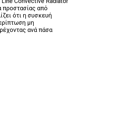
Line Convective Radiator
 προστασίας από
ίζει ότι η συσκευή
περίπτωση μη
ρέχοντας ανά πάσα