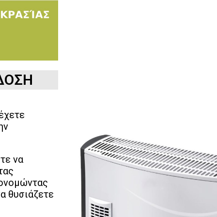
ΔΟΣΗ
 έχετε
ην
τε να
τας
κονομώντας
α θυσιάζετε