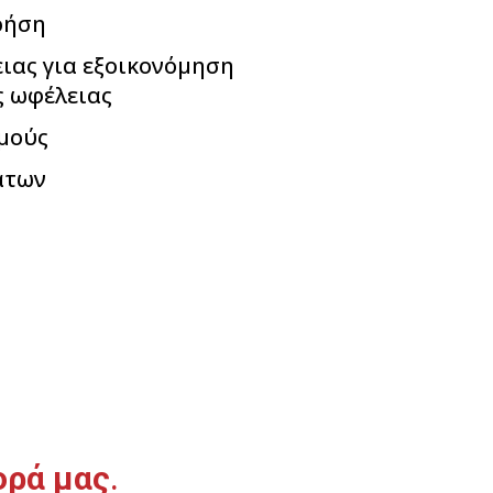
ρήση
ιας για εξοικονόμηση
ς ωφέλειας
μούς
άτων
ορά μας
.