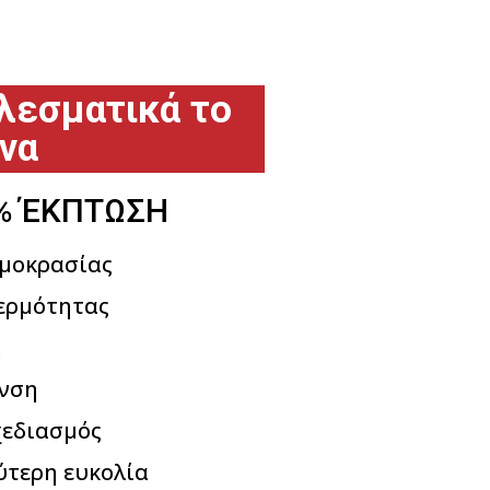
ής
λεσματικά το
να
% ΈΚΠΤΩΣΗ
ρμοκρασίας
ερμότητας
η
νση
χεδιασμός
ύτερη ευκολία