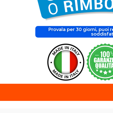
Provala per 30 giorni, puoi r
soddisfa