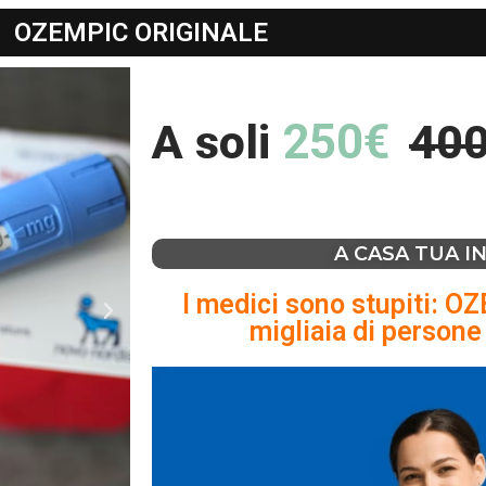
OZEMPIC ORIGINALE
250€
A soli
40
A CASA TUA IN
I medici sono stupiti: O
migliaia di persone i