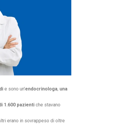
di
e sono un’
endocrinologa
,
una
di 1.600 pazienti
che stavano
tri erano in sovrappeso di oltre