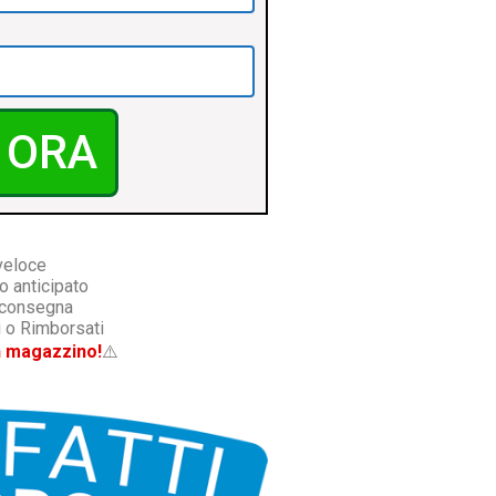
 ORA
veloce
 anticipato
 consegna
 o Rimborsati
n magazzino!
⚠️