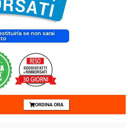
estituirla se non sarai
tto
ORDINA ORA