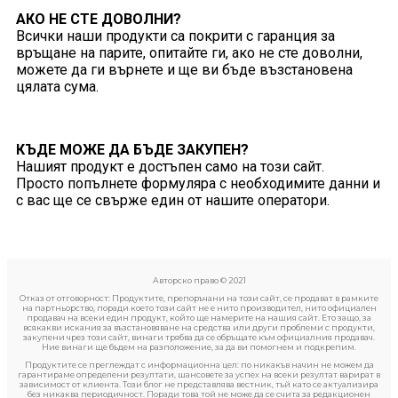
АКО НЕ СТЕ ДОВОЛНИ?
Всички наши продукти са покрити с гаранция за
връщане на парите, опитайте ги, ако не сте доволни,
можете да ги върнете и ще ви бъде възстановена
цялата сума.
КЪДЕ МОЖЕ ДА БЪДЕ ЗАКУПЕН?
Нашият продукт е достъпен само на този сайт.
Просто попълнете формуляра с необходимите данни и
с вас ще се свърже един от нашите оператори.
Авторско право © 2021
Отказ от отговорност: Продуктите, препоръчани на този сайт, се продават в рамките
на партньорство, поради което този сайт не е нито производител, нито официален
продавач на всеки един продукт, който ще намерите на нашия сайт. Ето защо, за
всякакви искания за възстановяване на средства или други проблеми с продукти,
закупени чрез този сайт, винаги трябва да се обръщате към официалния продавач.
Ние винаги ще бъдем на разположение, за да ви помогнем и подкрепим.
Продуктите се преглеждат с информационна цел: по никакъв начин не можем да
гарантираме определени резултати, шансовете за успех на всеки резултат варират в
зависимост от клиента. Този блог не представлява вестник, тъй като се актуализира
без никаква периодичност. Поради това той не може да се счита за редакционен