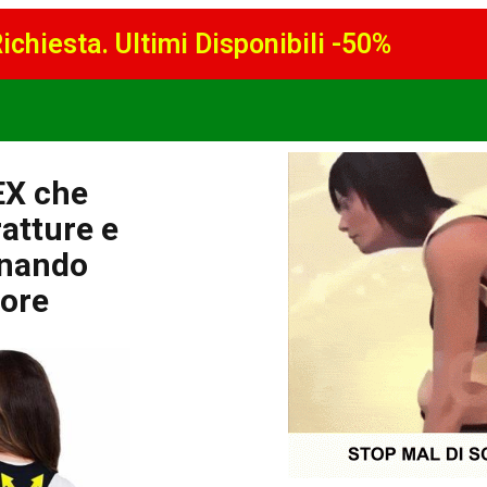
ichiesta. Ultimi Disponibili -50%
EX che
ratture e
onando
lore