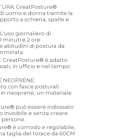
TURA: GreatPosture®
 di uomo e donna tramite la
upporto a schiena, spalle e
'uso giornaliero di
 minuti e 2 ore
e abitudini di postura da
amminata.
GreatPosture® è adatto
iati, in ufficio e nel tempo
E NEOPRENE:
to con fasce posturali
e in neoprene, un materiale
.
ture® può essere indossato
o invisibile e senza creare
le persone.
re® è comodo e regolabile,
a taglia del torace da 60CM