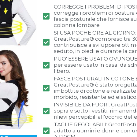
CORREGGE I PROBLEMI DI POS
corregge i problemi di postura
fascia posturale che fornisce s
colonna lombare.
SI USA POCHE ORE AL GIORNO: L
GreatPosture® compreso tra 30
contribuisce a sviluppare ottim
seduto, in piedi e durante la c
PUO' ESSERE USATO OVUNQUE: 
per essere usato in casa, da sdra
libero.
FASCE POSTURALI IN COTONE 
GreatPosture® è stato progetta
imbottite di cotone e realizzat
morbido, resistente ed elastico
INVISIBILE DA FUORI: GreatPos
sopra e sotto i vestiti, rimanend
rilievi percepibili all'occhio del
TAGLIE REGOLABILI: GreatPostu
adatto a uomini e donne con un
A 120CM.