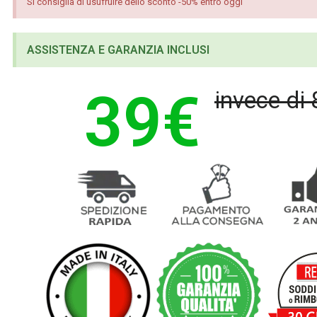
Si consiglia di usufruire dello sconto -50% entro oggi
ASSISTENZA E GARANZIA INCLUSI
39€
invece di