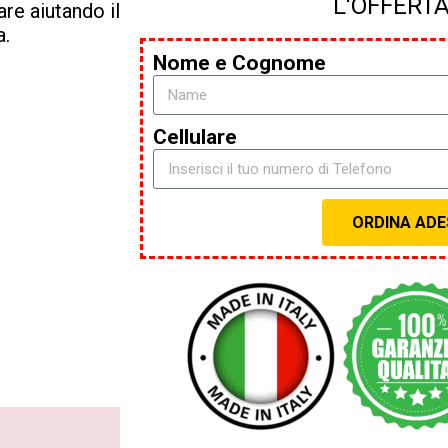
L'OFFERTA
re aiutando il
a.
Nome e Cognome
Cellulare
ORDINA AD