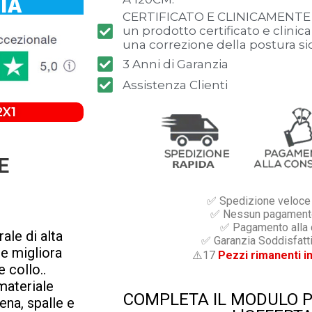
LIA
CERTIFICATO E CLINICAMENTE 
un prodotto certificato e clini
una correzione della postura sic
3 Anni di Garanzia
Assistenza Clienti
2X1
E
✅ Spedizione veloce i
✅ Nessun pagamento
✅ Pagamento alla
ale di alta
✅ Garanzia Soddisfatti
he migliora
⚠️17
Pezzi rimanenti i
 collo..
materiale
COMPLETA IL MODULO 
ena, spalle e