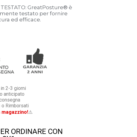
TESTATO: GreatPosture® è
camente testato per fornire
ura ed efficace.
n 2-3 giorni
 anticipato
 consegna
 o Rimborsati
n magazzino!
⚠️
PER ORDINARE CON