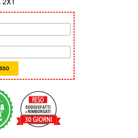
 2X1
ESSO